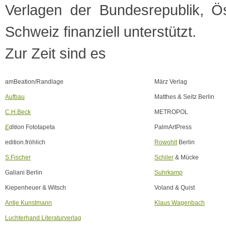
Verlagen der Bundesrepublik, Ö
Schweiz finanziell unterstützt.
Zur Zeit sind es
amBeation/Randlage
März Verlag
Aufbau
Matthes
&
Seitz Berlin
C.H.Beck
METROPOL
E
dition
Fototapeta
PalmArtPress
edition.fröhlich
Rowohlt
Berlin
S.Fischer
Schiler
&
Mücke
Galiani Berlin
Suhrkamp
Kiepenheuer & Witsch
Voland
& Quist
Antje Kunstmann
Klaus Wagenbach
Luchterhand Literaturverlag