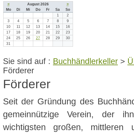
<
August 2026
>
Mo
Di
Mi
Do
Fr
Sa
So
1
2
3
4
5
6
7
8
9
10
11
12
13
14
15
16
17
18
19
20
21
22
23
24
25
26
27
28
29
30
31
Buchhändlerkeller
>
Ü
Förderer
Förderer
Seit der Gründung des Buchhändl
gemeinnützige Verein, der ih
wichtigsten großen, mittleren