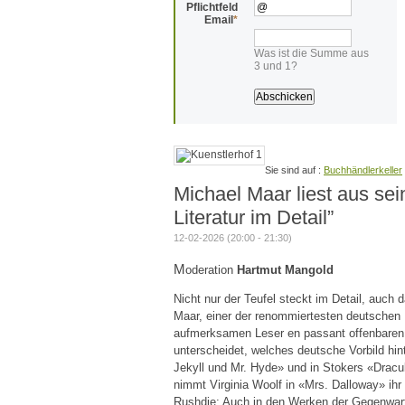
Pflichtfeld
Email
*
Was ist die Summe aus
3 und 1?
Buchhändlerkeller
Michael Maar liest aus se
Literatur im Detail”
12-02-2026 (20:00 - 21:30)
M
oderation
Hartmut Mangold
Nicht nur der Teufel steckt im Detail, auch
Maar, einer der renommiertesten deutschen Li
aufmerksamen Leser en passant offenbaren:
unterscheidet, welches deutsche Vorbild hi
Jekyll und Mr. Hyde» und in Stokers «Dracu
nimmt Virginia Woolf in «Mrs. Dalloway» i
Rushdie: Auch in den Werken der Gegenwart 