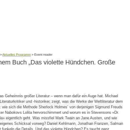
>
Aktuelles Programm
>
Event reader
inem Buch „Das violette Hündchen. Große
 das Geheimnis großer Literatur – wenn man dafür ein Auge hat. Michael
teraturkritiker und -historiker, zeigt, was die Werke der Weltliteratur dem
 wie sich die Methode Sherlock Holmes’ von derjenigen Sigmund Freuds
nter Nabokovs Lolita hervorschimmert und worum es in Stevensons «Dr.
la» eigentlich geht. Was missfiel Mark Twain an Jane Austen, und wie
hr eigenes Schicksal vorweg? Daniel Kehlmann, Jonathan Franzen, Salman
funkeln die Details. Und das violette Hündchen? Es taucht ganz