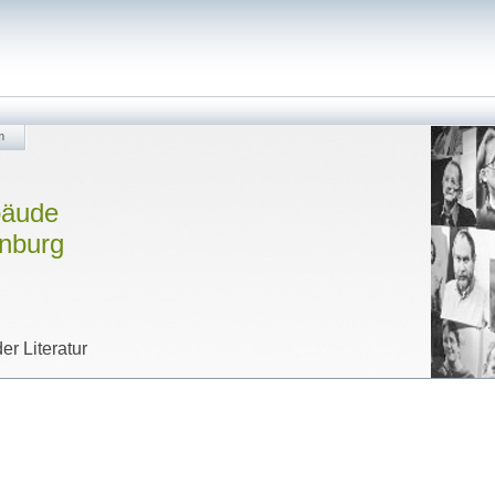
m
bäude
enburg
er Literatur