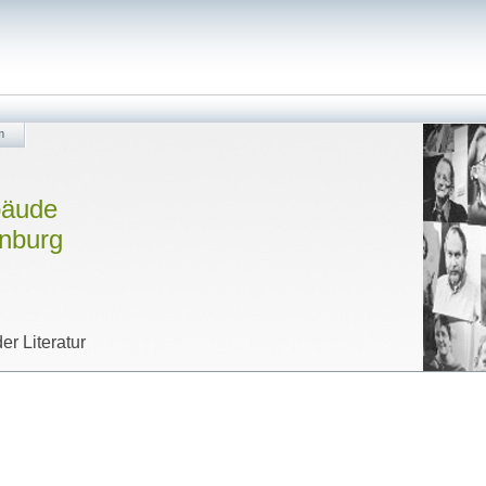
m
bäude
enburg
er Literatur