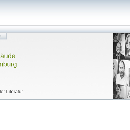
m
bäude
enburg
er Literatur