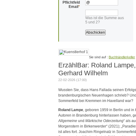
Pflichtfeld
Email
*
Was ist die Summe aus
5 und 2?
Buchhändlerkeller
ErzählBar: Roland Lampe, 
Gerhard Wilhelm
22-02-2026 (17:00)
Wussten Sie, dass Hans Fallada seinen Erfolg
brandenburgischen Neuenhagen schrieb? Und da
Sommerfeld bei Kremmen im Havelland war?
Roland Lampe
, geboren 1959 in Berlin und i
Autoren in Brandenburg hinterlassen haben, gef
Allgemeine
und
Märkische Oderzeitung
“ als a
Morgenstern in Birkenwerder“ (2021); „Paradi
ist alles fort. Joachim Ringelnatz in Sommerfel