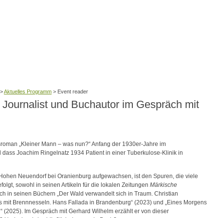
>
Aktuelles Programm
>
Event reader
Journalist und Buchautor im Gespräch mit
sroman „Kleiner Mann – was nun?“ Anfang der 1930er-Jahre im
ss Joachim Ringelnatz 1934 Patient in einer Tuberkulose-Klinik in
n Hohen Neuendorf bei Oranienburg aufgewachsen, ist den Spuren, die viele
olgt, sowohl in seinen Artikeln für die lokalen Zeitungen
Märkische
uch in seinen Büchern „Der Wald verwandelt sich in Traum. Christian
es mit Brennnesseln. Hans Fallada in Brandenburg“ (2023) und „Eines Morgens
d“ (2025). Im Gespräch mit Gerhard Wilhelm erzählt er von dieser