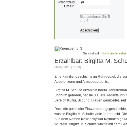
Pflichtfeld
Email
*
Bitte addieren Sie 5
und 6.
Buchhändlerkeller
Erzählbar: Birgitta M. Sc
08-02-2026 (17:00)
Eine Familiengeschichte im Ruhrgebiet, die
Ausgrenzung und Armut geprägt ist.
Birgitta M. Schulte erzählt in ihrem Debütrom
Bochum geboren, hat sie u.a. als Redakteurin f
Bereich Kultur, Bildung, Frauen gearbeitet, seit 
Dass die polnische Einwanderungsgeschichte, d
wusste Birgitta M. Schulte viele Jahre nicht. D
Aus dem Namen Koszinsky war Koffhofen geworde
Wurzeln. Birgitta M. Schulte wuchs mit dem Gefü