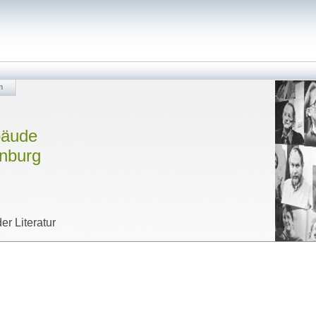
m
bäude
enburg
er Literatur