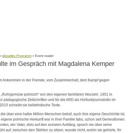
>
Aktuelles Programm
>
Event reader
hulte im Gespräch mit Magdalena Kemper
 vom Ankommen in der Fremde, vom Zusammenhalt, dem Kampf gegen
an „Ruhrgemüse polnisch“ von den eigenen familiären Wurzeln. 1951 in
ür pädagogische Zeitschriften und für die ARD als Hörfunkjournalistin im
2015 schreibt sie belletristische Texte.
ie über eine halbe Million Menschen betraf, auch ihre eigene Geschichte ist,
ie eigene polnische Herkunft war in ihrer Familie tabu, schon seit Generationen.
n, der Vater, stolz auf den sozialen Aufstieg, sprach nie über seine
hl auf, zwischen den Stühlen zu sitzen, wusste nicht, wohin sie gehörte. Ihr