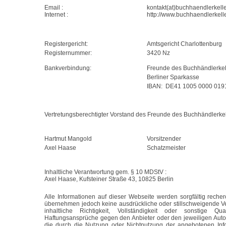
Email :
kontakt(at)buchhaendlerkelle
Internet :
http://www.buchhaendlerkelle
Registergericht:
Amtsgericht Charlottenburg
Registernummer:
3420 Nz
Bankverbindung:
Freunde des Buchhändlerkell
Berliner Sparkasse
IBAN:
DE41 1005 0000 019
Vertretungsberechtigter Vorstand des
Freunde des Buchhändlerkel
Hartmut Mangold
Vorsitzender
Axel Haase
Schatzmeister
Inhaltliche Verantwortung gem. § 10 MDStV :
Axel Haase,
Kufsteiner Straße 43, 10825 Berlin
Alle Informationen auf dieser Webseite werden sorgfältig recher
übernehmen jedoch keine ausdrückliche oder stillschweigende Ver
inhaltliche Richtigkeit, Vollständigkeit oder sonstige Qual
Haftungsansprüche gegen den Anbieter oder den jeweiligen Autor 
die durch die Nutzung oder Nichtnutzung der angebotenen Info