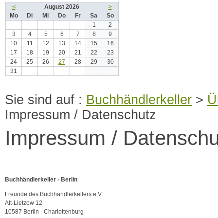
<
August 2026
>
Mo
Di
Mi
Do
Fr
Sa
So
1
2
3
4
5
6
7
8
9
10
11
12
13
14
15
16
17
18
19
20
21
22
23
24
25
26
27
28
29
30
31
Buchhändlerkeller
>
Ü
Impressum / Datenschutz
Impressum / Datenschu
Buchhändlerkeller - Berlin
Freunde des Buchhändlerkellers e.V.
Alt-Lietzow 12
10587 Berlin - Charlottenburg